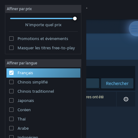
Se connecter
Affiner par prix
N'importe quel prix
Magasin
Promotions et évènements
Communauté
Masquer les titres free-to-play
Développement : Luski Game Studio
À propos
Affiner par langue
Trier par
Pertinence
Français
Support
Chinois simplifié
Rechercher
Chinois traditionnel
Changer la langue
0 résultats correspondent à votre recherche. 3 titres ont été
Japonais
exclus selon vos préférences.
Télécharger l'application mobile Steam
Coréen
Thaï
Voir version ordi. du site
Arabe
Indonésien