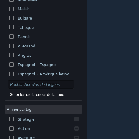
Malais
Bulgare
Tchèque
Danois
Allemand
Anglais
Espagnol - Espagne
Espagnol - Amérique latine
Gérer les préférences de langue
Affiner par tag
© Valve Corporation. Tous droits réservés. Toutes les
marques commerciales sont la propriété de leurs
Stratégie
titulaires aux États-Unis et dans d'autres pays.
Politique de confidentialité
|
Mentions légales
|
Accessibilité
|
Accord de souscription Steam
|
Action
Remboursements
|
Cookies
Aventure