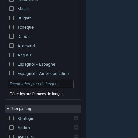
Malais
Bulgare
Tchèque
Danois
Allemand
Anglais
Espagnol - Espagne
Espagnol - Amérique latine
Gérer les préférences de langue
Affiner par tag
© Valve Corporation. Tous droits réservés. Toutes les
marques commerciales sont la propriété de leurs
Stratégie
titulaires aux États-Unis et dans d'autres pays.
Politique de confidentialité
|
Mentions légales
|
Accessibilité
|
Accord de souscription Steam
|
Action
Remboursements
|
Cookies
Aventure