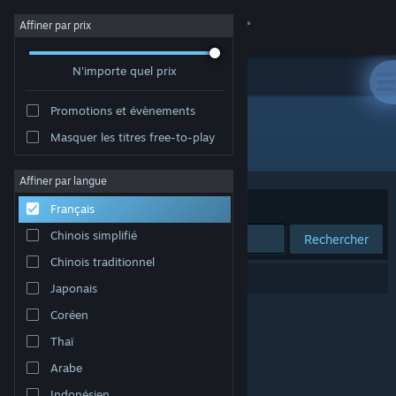
Se connecter
Affiner par prix
N'importe quel prix
Magasin
Promotions et évènements
Communauté
Masquer les titres free-to-play
Développement : Luminis Picturae
À propos
Affiner par langue
Trier par
Pertinence
Français
Support
Chinois simplifié
Rechercher
Chinois traditionnel
Changer la langue
0 résultats correspondent à votre recherche.
Japonais
Télécharger l'application mobile Steam
Coréen
Thaï
Voir version ordi. du site
Arabe
Indonésien