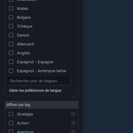
Malais
Bulgare
Tchèque
Danois
Allemand
Anglais
Espagnol - Espagne
Espagnol - Amérique latine
Gérer les préférences de langue
Affiner par tag
© Valve Corporation. Tous droits réservés. Toutes les
marques commerciales sont la propriété de leurs
Stratégie
titulaires aux États-Unis et dans d'autres pays.
Politique de confidentialité
|
Mentions légales
|
Accessibilité
|
Accord de souscription Steam
|
Action
Remboursements
|
Cookies
Aventure