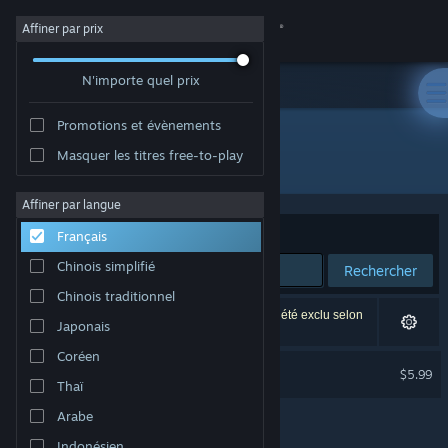
Se connecter
Affiner par prix
N'importe quel prix
Magasin
Promotions et évènements
Communauté
Masquer les titres free-to-play
Développement : Lucy B. Locks
À propos
Affiner par langue
Trier par
Pertinence
Français
Support
Chinois simplifié
Rechercher
Chinois traditionnel
Changer la langue
1 résultat correspond à votre recherche. 1 titre a été exclu selon
Japonais
vos préférences.
Télécharger l'application mobile Steam
Coréen
Lucid Blocks Soundtrack
$5.99
Thaï
Voir version ordi. du site
Arabe
Indonésien