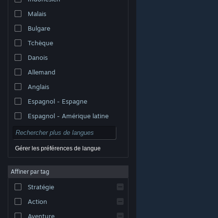
Malais
Bulgare
Tchèque
Danois
Allemand
Anglais
Espagnol - Espagne
Espagnol - Amérique latine
Gérer les préférences de langue
Affiner par tag
© Valve Corporation. Tous droits réservés. Toutes les
marques commerciales sont la propriété de leurs
Stratégie
titulaires aux États-Unis et dans d'autres pays.
Politique de confidentialité
|
Mentions légales
|
Accessibilité
|
Accord de souscription Steam
|
Action
Remboursements
|
Cookies
Aventure