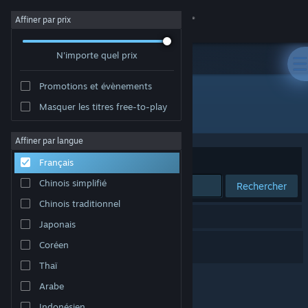
Se connecter
Affiner par prix
N'importe quel prix
Magasin
Promotions et évènements
Communauté
Masquer les titres free-to-play
Développement : Lonely Man
À propos
Affiner par langue
Trier par
Pertinence
Français
Support
Chinois simplifié
Rechercher
Chinois traditionnel
Changer la langue
1 résultat correspond à votre recherche.
Japonais
Télécharger l'application mobile Steam
Space Travellers
Coréen
Thaï
Voir version ordi. du site
Arabe
Indonésien