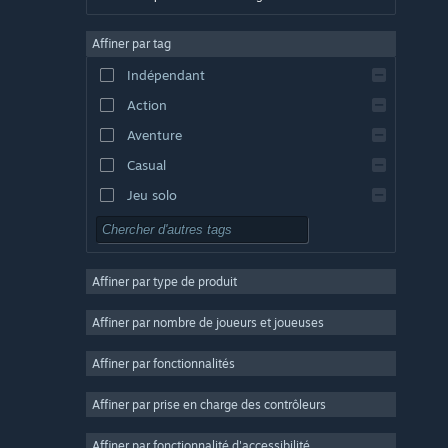
Allemand
Affiner par tag
Anglais
Indépendant
Espagnol - Espagne
Action
Espagnol - Amérique latine
Aventure
Casual
Jeu solo
Simulation
RPG
Affiner par type de produit
Stratégie
2D
Affiner par nombre de joueurs et joueuses
Accès anticipé
Affiner par fonctionnalités
3D
Affiner par prise en charge des contrôleurs
Free-to-play
Atmosphère
Affiner par fonctionnalité d'accessibilité