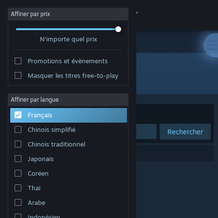
Se connecter
Affiner par prix
N'importe quel prix
Magasin
Promotions et évènements
Communauté
Masquer les titres free-to-play
Développement : Lieon Games
À propos
Affiner par langue
Trier par
Pertinence
Français
Support
Chinois simplifié
Rechercher
Chinois traditionnel
Changer la langue
0 résultats correspondent à votre recherche.
Japonais
Télécharger l'application mobile Steam
Coréen
Thaï
Voir version ordi. du site
Arabe
Indonésien