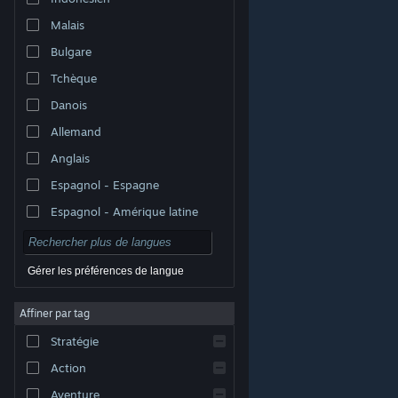
Malais
Bulgare
Tchèque
Danois
Allemand
Anglais
Espagnol - Espagne
Espagnol - Amérique latine
Gérer les préférences de langue
Affiner par tag
© Valve Corporation. Tous droits réservés. Toutes les
marques commerciales sont la propriété de leurs
Stratégie
titulaires aux États-Unis et dans d'autres pays.
Politique de confidentialité
|
Mentions légales
|
Accessibilité
|
Accord de souscription Steam
|
Action
Remboursements
|
Cookies
Aventure