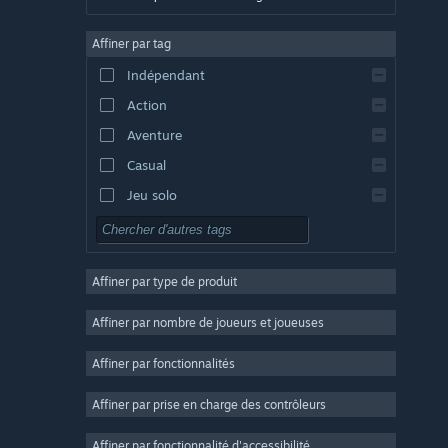
Allemand
Affiner par tag
Anglais
Indépendant
Espagnol - Espagne
Action
Espagnol - Amérique latine
Aventure
Casual
Jeu solo
Simulation
RPG
Affiner par type de produit
Stratégie
2D
Affiner par nombre de joueurs et joueuses
Accès anticipé
Affiner par fonctionnalités
3D
Affiner par prise en charge des contrôleurs
Free-to-play
Atmosphère
Affiner par fonctionnalité d'accessibilité