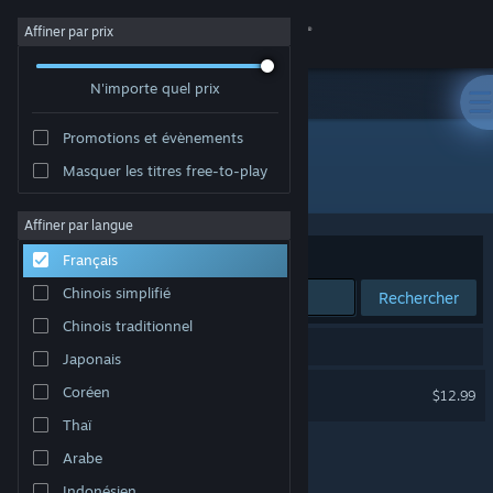
Se connecter
Affiner par prix
N'importe quel prix
Magasin
Promotions et évènements
Communauté
Masquer les titres free-to-play
Développement : La Suite Studio
À propos
Affiner par langue
Trier par
Pertinence
Français
Support
Chinois simplifié
Rechercher
Chinois traditionnel
Changer la langue
1 résultat correspond à votre recherche.
Japonais
Télécharger l'application mobile Steam
Trails Of Gold Privateers
Coréen
$12.99
VR uniquement
Thaï
Voir version ordi. du site
Arabe
Indonésien