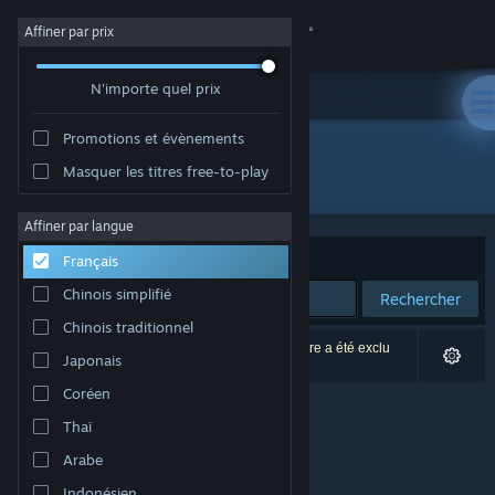
Se connecter
Affiner par prix
N'importe quel prix
Magasin
Promotions et évènements
Communauté
Masquer les titres free-to-play
Développement : Keone
À propos
Affiner par langue
Trier par
Pertinence
Français
Support
Chinois simplifié
Rechercher
Chinois traditionnel
Changer la langue
0 résultats correspondent à votre recherche. 1 titre a été exclu
Japonais
selon vos préférences.
Télécharger l'application mobile Steam
Coréen
Thaï
Voir version ordi. du site
Arabe
Indonésien