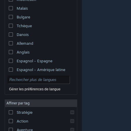
Malais
Bulgare
Tchèque
Danois
Allemand
Anglais
Espagnol - Espagne
Espagnol - Amérique latine
Gérer les préférences de langue
Affiner par tag
© Valve Corporation. Tous droits réservés. Toutes les
marques commerciales sont la propriété de leurs
Stratégie
titulaires aux États-Unis et dans d'autres pays.
Politique de confidentialité
|
Mentions légales
|
Accessibilité
|
Accord de souscription Steam
|
Action
Remboursements
|
Cookies
Aventure