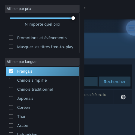
Se connecter
Affiner par prix
N'importe quel prix
Magasin
Promotions et évènements
Communauté
Masquer les titres free-to-play
Développement : Joseph Caero
À propos
Affiner par langue
Trier par
Pertinence
Français
Support
Chinois simplifié
Rechercher
Chinois traditionnel
Changer la langue
0 résultats correspondent à votre recherche. 1 titre a été exclu
Japonais
selon vos préférences.
Télécharger l'application mobile Steam
Coréen
Thaï
Voir version ordi. du site
Arabe
Indonésien