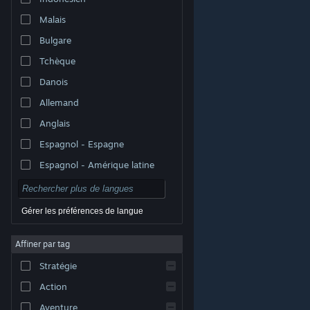
Malais
Bulgare
Tchèque
Danois
Allemand
Anglais
Espagnol - Espagne
Espagnol - Amérique latine
Gérer les préférences de langue
Affiner par tag
© Valve Corporation. Tous droits réservés. Toutes les
marques commerciales sont la propriété de leurs
Stratégie
titulaires aux États-Unis et dans d'autres pays.
Politique de confidentialité
|
Mentions légales
|
Accessibilité
|
Accord de souscription Steam
|
Action
Remboursements
|
Cookies
Aventure