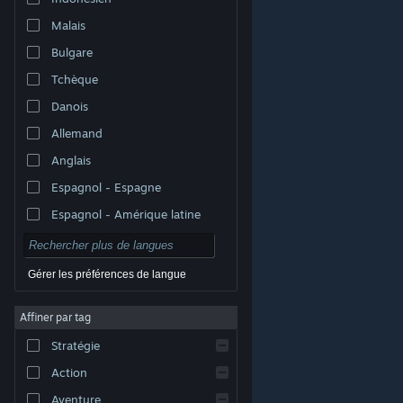
Malais
Bulgare
Tchèque
Danois
Allemand
Anglais
Espagnol - Espagne
Espagnol - Amérique latine
Gérer les préférences de langue
Affiner par tag
© Valve Corporation. Tous droits réservés. Toutes les
marques commerciales sont la propriété de leurs
Stratégie
titulaires aux États-Unis et dans d'autres pays.
Politique de confidentialité
|
Mentions légales
|
Accessibilité
|
Accord de souscription Steam
|
Action
Remboursements
|
Cookies
Aventure