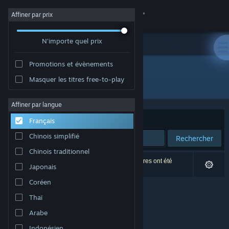
Se connecter
Affiner par prix
N'importe quel prix
Magasin
Promotions et évènements
Communauté
Masquer les titres free-to-play
Développement : Ironworks Games
À propos
Affiner par langue
Trier par
Pertinence
Français
Support
Chinois simplifié
Rechercher
Chinois traditionnel
Changer la langue
0 résultats correspondent à votre recherche. 2 titres ont été
Japonais
exclus selon vos préférences.
Télécharger l'application mobile Steam
Coréen
Thaï
Voir version ordi. du site
Arabe
Indonésien