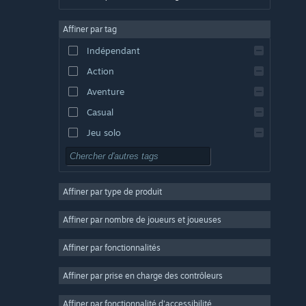
Allemand
Affiner par tag
Anglais
Indépendant
Espagnol - Espagne
Action
Espagnol - Amérique latine
Aventure
Casual
Jeu solo
Simulation
RPG
Affiner par type de produit
Stratégie
2D
Affiner par nombre de joueurs et joueuses
Accès anticipé
Affiner par fonctionnalités
3D
Affiner par prise en charge des contrôleurs
Free-to-play
Atmosphère
Affiner par fonctionnalité d'accessibilité