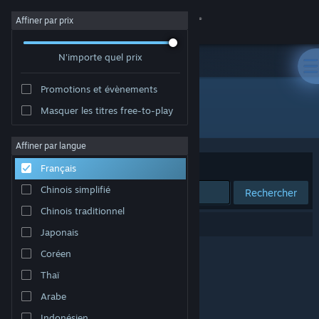
Se connecter
Affiner par prix
N'importe quel prix
Magasin
Promotions et évènements
Communauté
Masquer les titres free-to-play
Développement : High Fidelity, Inc
À propos
Affiner par langue
Trier par
Pertinence
Français
Support
Chinois simplifié
Rechercher
Chinois traditionnel
Changer la langue
0 résultats correspondent à votre recherche.
Japonais
Télécharger l'application mobile Steam
Coréen
Thaï
Voir version ordi. du site
Arabe
Indonésien