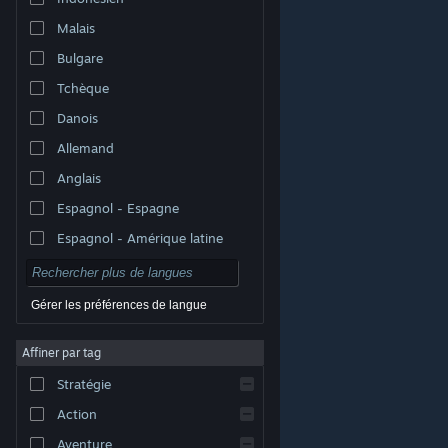
Malais
Bulgare
Tchèque
Danois
Allemand
Anglais
Espagnol - Espagne
Espagnol - Amérique latine
Gérer les préférences de langue
Affiner par tag
© Valve Corporation. Tous droits réservés. Toutes les
marques commerciales sont la propriété de leurs
Stratégie
titulaires aux États-Unis et dans d'autres pays.
Politique de confidentialité
|
Mentions légales
|
Accessibilité
|
Accord de souscription Steam
|
Action
Remboursements
|
Cookies
Aventure