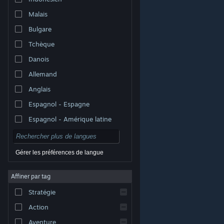
Malais
Bulgare
Tchèque
Danois
Allemand
Anglais
Espagnol - Espagne
Espagnol - Amérique latine
Gérer les préférences de langue
Affiner par tag
© Valve Corporation. Tous droits réservés. Toutes les
marques commerciales sont la propriété de leurs
Stratégie
titulaires aux États-Unis et dans d'autres pays.
Politique de confidentialité
|
Mentions légales
|
Accessibilité
|
Accord de souscription Steam
|
Action
Remboursements
|
Cookies
Aventure