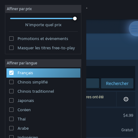
Se connecter
Affiner par prix
N'importe quel prix
Magasin
Promotions et évènements
Communauté
Masquer les titres free-to-play
Développement : Guillaume Opoix
À propos
Affiner par langue
Trier par
Pertinence
Français
Support
Chinois simplifié
Rechercher
Chinois traditionnel
Changer la langue
2 résultats correspondent à votre recherche. 2 titres ont été
Japonais
exclus selon vos préférences.
Télécharger l'application mobile Steam
Coréen
D.H.M.
$4.99
Thaï
Voir version ordi. du site
D.H.M. Demo
Arabe
Gratuit
Indonésien