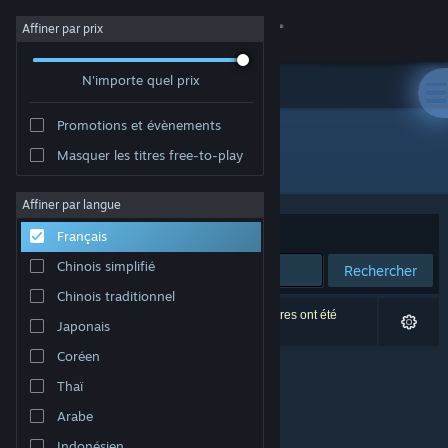
Se connecter
Affiner par prix
N'importe quel prix
Magasin
Promotions et évènements
Communauté
Masquer les titres free-to-play
Développement : Games Hut
À propos
Affiner par langue
Trier par
Pertinence
Français
Support
Chinois simplifié
Rechercher
Chinois traditionnel
Changer la langue
0 résultats correspondent à votre recherche. 3 titres ont été
Japonais
exclus selon vos préférences.
Télécharger l'application mobile Steam
Coréen
Thaï
Voir version ordi. du site
Arabe
Indonésien