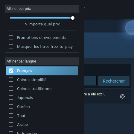
Se connecter
Affiner par prix
N'importe quel prix
Magasin
Promotions et évènements
Communauté
Masquer les titres free-to-play
Développement : FujiCubeSoft
À propos
Affiner par langue
Trier par
Pertinence
Français
Support
Chinois simplifié
Rechercher
Chinois traditionnel
Changer la langue
0 résultats correspondent à votre recherche. 1 titre a été exclu
Japonais
selon vos préférences.
Télécharger l'application mobile Steam
Coréen
Thaï
Voir version ordi. du site
Arabe
Indonésien