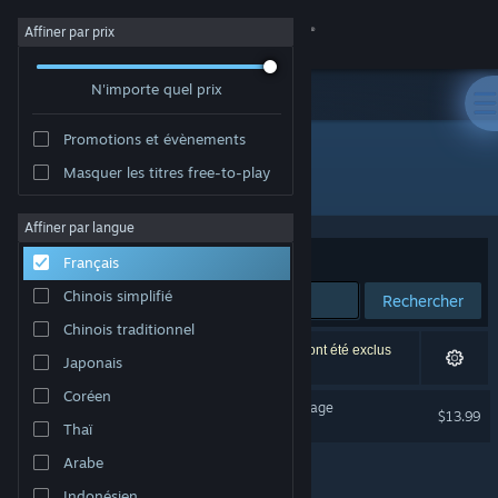
Se connecter
Affiner par prix
N'importe quel prix
Magasin
Promotions et évènements
Communauté
Masquer les titres free-to-play
Développement : FivexGames
À propos
Affiner par langue
Trier par
Pertinence
Français
Support
Chinois simplifié
Rechercher
Chinois traditionnel
Changer la langue
1 résultat correspond à votre recherche. 4 titres ont été exclus
Japonais
selon vos préférences.
Télécharger l'application mobile Steam
Coréen
Motor Strike: Racing Rampage
$13.99
Thaï
Voir version ordi. du site
Arabe
Indonésien