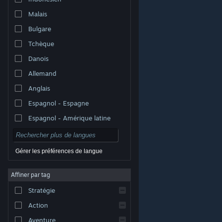
Malais
Bulgare
Tchèque
Danois
Allemand
Anglais
Espagnol - Espagne
Espagnol - Amérique latine
Gérer les préférences de langue
Affiner par tag
© Valve Corporation. Tous droits réservés. Toutes les
marques commerciales sont la propriété de leurs
Stratégie
titulaires aux États-Unis et dans d'autres pays.
Politique de confidentialité
|
Mentions légales
|
Accessibilité
|
Accord de souscription Steam
|
Action
Remboursements
|
Cookies
Aventure