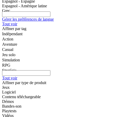
Espagnol - Espagne
Espagnol - Amérique latine
Grec
Italien
Gérer les préférences de langue
Hongrois
Tout voir
Néerlandais
Affiner par tag
Norvégien
Indépendant
Polonais
Portugais du Portugal
Action
Portugais du Brésil
Aventure
Roumain
Casual
Russe
Jeu solo
Finnois
Simulation
Suédois
RPG
Turc
Stratégie
Vietnamien
2D
Ukrainien
Tout voir
Accès anticipé
Afrikaans
Affiner par type de produit
Albanais
3D
Jeux
Amharique
Free-to-play
Logiciel
Arménien
Atmosphère
Contenu téléchargeable
Assamais
Démos
Scénario riche
Azéri
Bandes-son
Coloré
Bengali
Playtests
Exploration
Basque
Vidéos