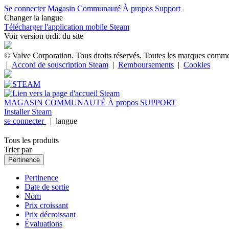
Se connecter
Magasin
Communauté
À propos
Support
Changer la langue
Télécharger l'application mobile Steam
Voir version ordi. du site
© Valve Corporation. Tous droits réservés. Toutes les marques commerci
|
Accord de souscription Steam
|
Remboursements
|
Cookies
MAGASIN
COMMUNAUTÉ
À propos
SUPPORT
Installer Steam
se connecter
|
langue
Tous les produits
Trier par
Pertinence
Pertinence
Date de sortie
Nom
Prix croissant
Prix décroissant
Évaluations