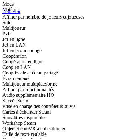
Fantasy
Biélorusse
Mods
Multijoueur
Bosniaque
Matériel
Tout voir
Mignon
Catalan
Affiner par nombre de joueurs et joueuses
Cherokee
Graphismes pixel
Solo
Croate
Combat
Multijoueur
Dari
1ʳᵉ personne
PvP
Estonien
Casse-tête
JcJ en ligne
Filipino
Détente
JcJ en LAN
Galicien
Action et aventure
JcJ en écran partagé
Géorgien
Coopération
Stylisé
Goudjarati
Coopération en ligne
Humour
Pendjabi (gurmukhi)
Coop en LAN
Arcade
Haoussa
Coop locale et écran partagé
Hébreu
Contrôleur
Écran partagé
Hindi
Anime
Multijoueur multiplateforme
Islandais
Horreur
Affiner par fonctionnalités
Igbo
JcE
Audio supplémentaire HQ
Irlandais
Science-fiction
Succès Steam
Kannada
Coop
Prise en charge des contrôleurs suivis
Kazakh
Cartes à échanger Steam
Sport
Khmer
Sous-titres disponibles
Massivement multijoueur
K'iche'
Workshop Steam
3ᵉ personne
Rwanda
Objets SteamVR à collectionner
Konkani
Choix multiples
Taille de texte réglable
Kirghiz
Violence