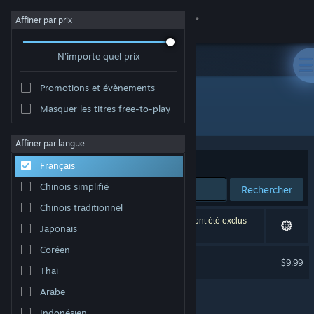
Se connecter
Affiner par prix
N'importe quel prix
Magasin
Promotions et évènements
Communauté
Masquer les titres free-to-play
Développement : Edvar Studio
À propos
Affiner par langue
Trier par
Pertinence
Français
Support
Chinois simplifié
Rechercher
Chinois traditionnel
Changer la langue
1 résultat correspond à votre recherche. 4 titres ont été exclus
Japonais
selon vos préférences.
Télécharger l'application mobile Steam
Coréen
Trakonius
$9.99
Thaï
Voir version ordi. du site
Arabe
Indonésien