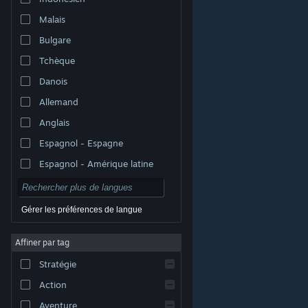
Malais
Bulgare
Tchèque
Danois
Allemand
Anglais
Espagnol - Espagne
Espagnol - Amérique latine
Gérer les préférences de langue
Affiner par tag
© Valve Corporation. Tous droits réservés. Toutes les
marques commerciales sont la propriété de leurs
Stratégie
titulaires aux États-Unis et dans d'autres pays.
Politique de confidentialité
|
Mentions légales
|
Accessibilité
|
Accord de souscription Steam
|
Action
Remboursements
|
Cookies
Aventure