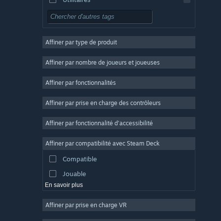
Free-to-play
RPG
Affiner par type de produit
Massivement multijoueur
Indépendant
Affiner par nombre de joueurs et joueuses
Accès anticipé
Affiner par fonctionnalités
Casual
Affiner par prise en charge des contrôleurs
Simulation
Course
Affiner par fonctionnalité d'accessibilité
Sport
Affiner par compatibilité avec Steam Deck
Production vidéo
Compatible
Retouche photo
Jouable
En savoir plus
Affiner par prise en charge VR