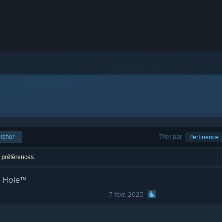
rcher
Trier par
Pertinence
s préférences.
A Hole™
7 févr. 2025