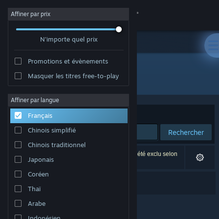
Se connecter
Affiner par prix
N'importe quel prix
Magasin
Promotions et évènements
Communauté
Masquer les titres free-to-play
Développement : Carl Burton
À propos
Affiner par langue
Trier par
Pertinence
Français
Support
Chinois simplifié
Rechercher
Chinois traditionnel
Changer la langue
1 résultat correspond à votre recherche. 1 titre a été exclu selon
Japonais
vos préférences.
Télécharger l'application mobile Steam
Coréen
Mirria
Thaï
Voir version ordi. du site
Arabe
Indonésien