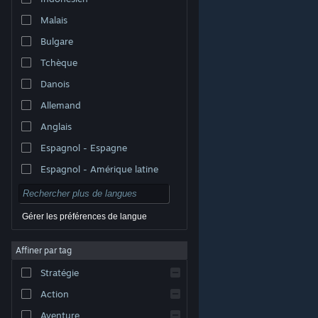
Malais
Bulgare
Tchèque
Danois
Allemand
Anglais
Espagnol - Espagne
Espagnol - Amérique latine
Gérer les préférences de langue
Affiner par tag
© Valve Corporation. Tous droits réservés. Toutes les
marques commerciales sont la propriété de leurs
Stratégie
titulaires aux États-Unis et dans d'autres pays.
Politique de confidentialité
|
Mentions légales
|
Accessibilité
|
Accord de souscription Steam
|
Action
Remboursements
|
Cookies
Aventure