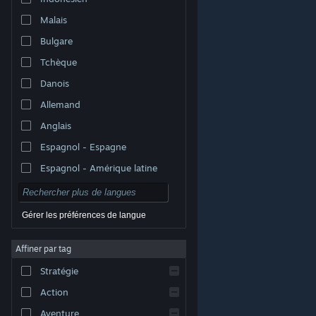
Malais
Bulgare
Tchèque
Danois
Allemand
Anglais
Espagnol - Espagne
Espagnol - Amérique latine
Gérer les préférences de langue
Affiner par tag
© Valve Corporation. Tous droits réservés. Toutes les
marques commerciales sont la propriété de leurs
Stratégie
titulaires aux États-Unis et dans d'autres pays.
Politique de confidentialité
|
Mentions légales
|
Accessibilité
|
Accord de souscription Steam
|
Action
Remboursements
|
Cookies
Aventure