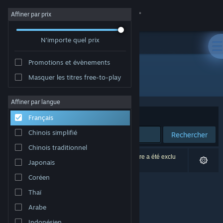
Se connecter
Affiner par prix
N'importe quel prix
Magasin
Promotions et évènements
Communauté
Masquer les titres free-to-play
Développement : CPU Dreams
À propos
Affiner par langue
Trier par
Pertinence
Français
Support
Chinois simplifié
Rechercher
Chinois traditionnel
Changer la langue
0 résultats correspondent à votre recherche. 1 titre a été exclu
Japonais
selon vos préférences.
Télécharger l'application mobile Steam
Coréen
Thaï
Voir version ordi. du site
Arabe
Indonésien