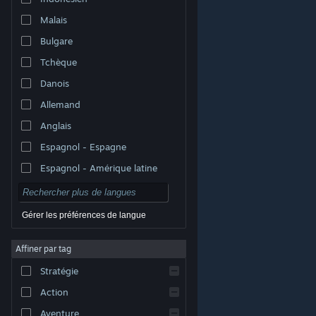
Malais
Bulgare
Tchèque
Danois
Allemand
Anglais
Espagnol - Espagne
Espagnol - Amérique latine
Gérer les préférences de langue
Affiner par tag
© Valve Corporation. Tous droits réservés. Toutes les
marques commerciales sont la propriété de leurs
Stratégie
titulaires aux États-Unis et dans d'autres pays.
Politique de confidentialité
|
Mentions légales
|
Accessibilité
|
Accord de souscription Steam
|
Action
Remboursements
|
Cookies
Aventure