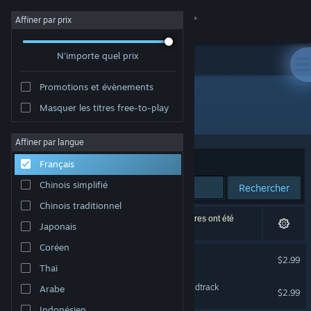
Se connecter
Affiner par prix
N'importe quel prix
Magasin
Promotions et évènements
Communauté
Masquer les titres free-to-play
Développement : CM Games
À propos
Affiner par langue
Trier par
Pertinence
Français
Support
Chinois simplifié
Rechercher
Chinois traditionnel
Changer la langue
2 résultats correspondent à votre recherche. 3 titres ont été
Japonais
exclus selon vos préférences.
Télécharger l'application mobile Steam
Coréen
Mega Trons Survivors
$2.99
Thaï
Voir version ordi. du site
Mega Trons Survivors Soundtrack
Arabe
$2.99
Indonésien