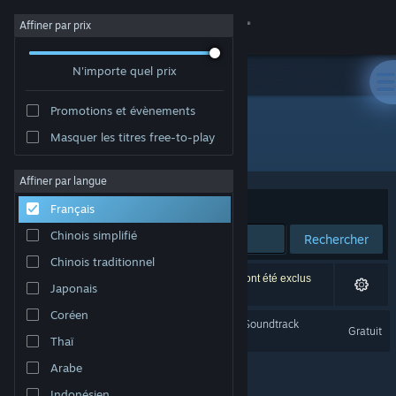
Se connecter
Affiner par prix
N'importe quel prix
Magasin
Promotions et évènements
Communauté
Masquer les titres free-to-play
Développement : Bryce Bucher
À propos
Affiner par langue
Trier par
Pertinence
Français
Support
Chinois simplifié
Rechercher
Chinois traditionnel
Changer la langue
1 résultat correspond à votre recherche. 5 titres ont été exclus
Japonais
selon vos préférences.
Télécharger l'application mobile Steam
Coréen
Dread X Collection Year 1 Soundtrack
Gratuit
Thaï
Voir version ordi. du site
Arabe
Indonésien