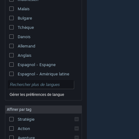
Malais
Bulgare
Tchèque
Danois
Allemand
Anglais
Espagnol - Espagne
Espagnol - Amérique latine
Gérer les préférences de langue
Affiner par tag
© Valve Corporation. Tous droits réservés. Toutes les
marques commerciales sont la propriété de leurs
Stratégie
titulaires aux États-Unis et dans d'autres pays.
Politique de confidentialité
|
Mentions légales
|
Accessibilité
|
Accord de souscription Steam
|
Action
Remboursements
|
Cookies
Aventure