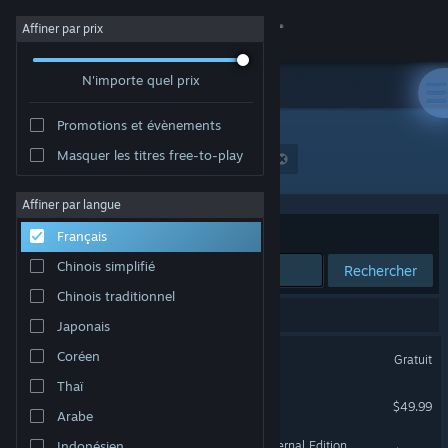
Se connecter
Affiner par prix
N'importe quel prix
Magasin
Promotions et évènements
Communauté
Masquer les titres free-to-play
Développement : Blizzard Entertainment, Inc.
À propos
Affiner par langue
Trier par
Pertinence
Français
Support
Chinois simplifié
Rechercher
Chinois traditionnel
Changer la langue
13 résultats correspondent à votre recherche.
Japonais
Télécharger l'application mobile Steam
Overwatch®
Coréen
Gratuit
Thaï
Voir version ordi. du site
Diablo® IV
$49.99
Arabe
Diablo II: Resurrected – Infernal Edition
Indonésien