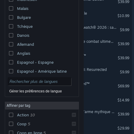
$39.99
Malais
Diablo® IV - Bande Originale
$10.99
Bulgare
Tchèque
Pack de démarrage d’Overwatch® 2026 : saison 3
$9.99
Danois
Overwatch® – Lot passe de combat ultime 2026 : saison 3
$39.99
Allemand
Anglais
Diablo® IV: Lord of Hatred™
$39.99
Espagnol - Espagne
Bande originale de Diablo II: Resurrected
Espagnol - Amérique latine
$9.99
Diablo® IV: Vessel of Hatred™
$69.99
Gérer les préférences de langue
Overwatch® - Lot Invasion
$14.99
Affiner par tag
Overwatch® : lot modèle d’arme mythique complet pour Hanzo
$39.99
Action
10
Coop
5
Lot BlizzCon® Overwatch®
$29.99
Coop en ligne
5