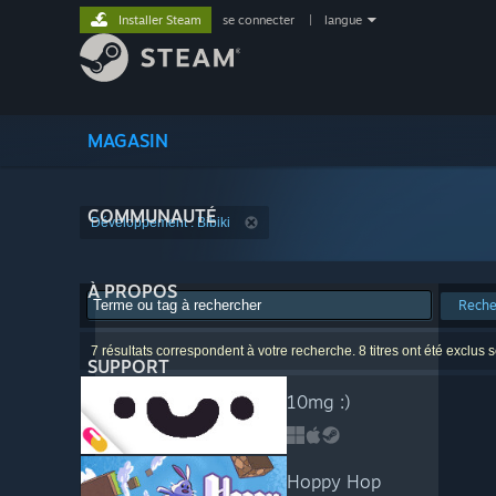
Installer Steam
se connecter
|
langue
MAGASIN
COMMUNAUTÉ
Développement : Bibiki
À PROPOS
Reche
7 résultats correspondent à votre recherche. 8 titres ont été exclus 
SUPPORT
10mg :)
Hoppy Hop