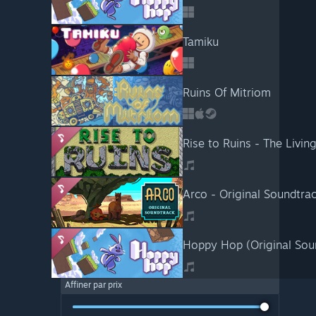
Tamiku
Ruins Of Mitriom
Rise to Ruins - The Livin
Arco - Original Soundtra
Hoppy Hop (Original Sou
Affiner par prix