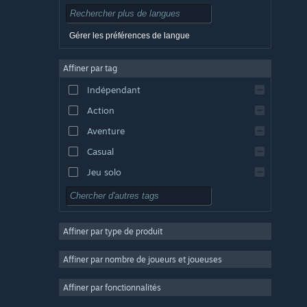
Tchèque
Danois
Gérer les préférences de langue
Allemand
Affiner par tag
Anglais
Indépendant
Espagnol - Espagne
Action
Espagnol - Amérique latine
Aventure
Casual
Jeu solo
Simulation
RPG
Affiner par type de produit
Stratégie
2D
Affiner par nombre de joueurs et joueuses
Accès anticipé
Affiner par fonctionnalités
3D