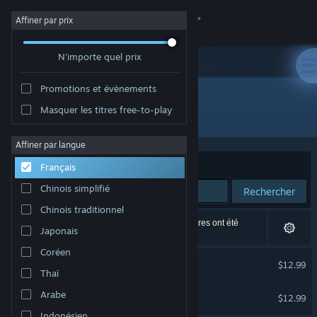
Se connecter
Affiner par prix
N'importe quel prix
Magasin
Promotions et évènements
Communauté
Masquer les titres free-to-play
Développement : Benjamin Soulé
À propos
Affiner par langue
Trier par
Pertinence
Français
Support
Chinois simplifié
Rechercher
Chinois traditionnel
Changer la langue
2 résultats correspondent à votre recherche. 2 titres ont été
Japonais
exclus selon vos préférences.
Télécharger l'application mobile Steam
Coréen
Radical Dungeon Sweeper
$12.99
Thaï
Voir version ordi. du site
Tower of Archeos
Arabe
$12.99
Indonésien