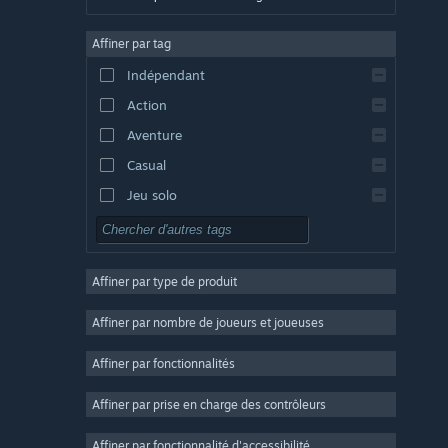
Allemand
Affiner par tag
Anglais
Indépendant
Espagnol - Espagne
Action
Espagnol - Amérique latine
Aventure
Casual
Jeu solo
Simulation
RPG
Affiner par type de produit
Stratégie
2D
Affiner par nombre de joueurs et joueuses
Accès anticipé
Affiner par fonctionnalités
3D
Affiner par prise en charge des contrôleurs
Free-to-play
Atmosphère
Affiner par fonctionnalité d'accessibilité