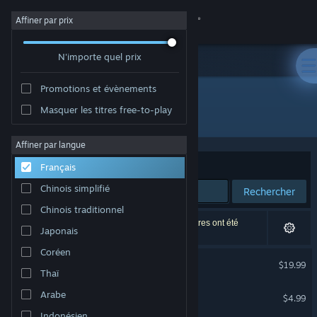
Se connecter
Affiner par prix
N'importe quel prix
Magasin
Promotions et évènements
Communauté
Masquer les titres free-to-play
Développement : Among Giants
À propos
Affiner par langue
Trier par
Pertinence
Français
Support
Chinois simplifié
Rechercher
Chinois traditionnel
Changer la langue
3 résultats correspondent à votre recherche. 3 titres ont été
Japonais
exclus selon vos préférences.
Télécharger l'application mobile Steam
Coréen
Albatroz
$19.99
Thaï
Voir version ordi. du site
Albatroz Soundtrack
Arabe
$4.99
Indonésien