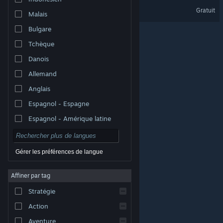
Albatroz Demo
Gratuit
Malais
Bulgare
Tchèque
Danois
Allemand
Anglais
Espagnol - Espagne
Espagnol - Amérique latine
Gérer les préférences de langue
Affiner par tag
© Valve Corporation. Tous droits réservés. Toutes les
marques commerciales sont la propriété de leurs
Stratégie
titulaires aux États-Unis et dans d'autres pays.
Politique de confidentialité
|
Mentions légales
|
Accessibilité
|
Accord de souscription Steam
|
Action
Remboursements
|
Cookies
Aventure