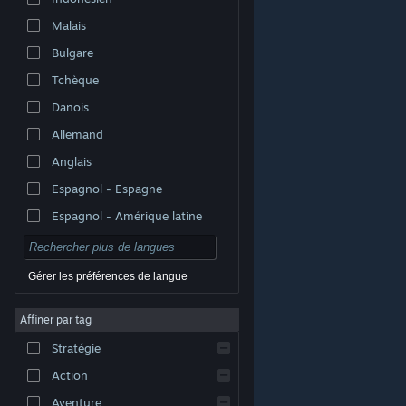
Malais
Bulgare
Tchèque
Danois
Allemand
Anglais
Espagnol - Espagne
Espagnol - Amérique latine
Gérer les préférences de langue
Affiner par tag
© Valve Corporation. Tous droits réservés. Toutes les
marques commerciales sont la propriété de leurs
Stratégie
titulaires aux États-Unis et dans d'autres pays.
Politique de confidentialité
|
Mentions légales
|
Accessibilité
|
Accord de souscription Steam
|
Action
Remboursements
|
Cookies
Aventure