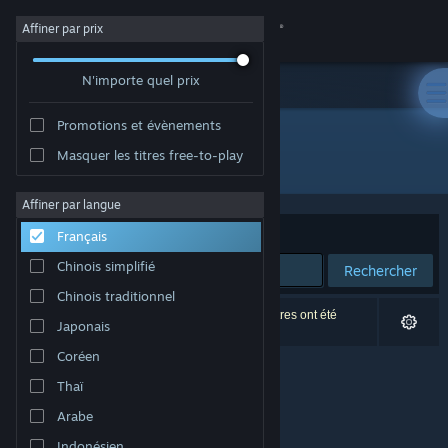
Se connecter
Affiner par prix
N'importe quel prix
Magasin
Promotions et évènements
Communauté
Masquer les titres free-to-play
Développement : Almenara Games
À propos
Affiner par langue
Trier par
Pertinence
Français
Support
Chinois simplifié
Rechercher
Chinois traditionnel
Changer la langue
0 résultats correspondent à votre recherche. 2 titres ont été
Japonais
exclus selon vos préférences.
Télécharger l'application mobile Steam
Coréen
Thaï
Voir version ordi. du site
Arabe
Indonésien