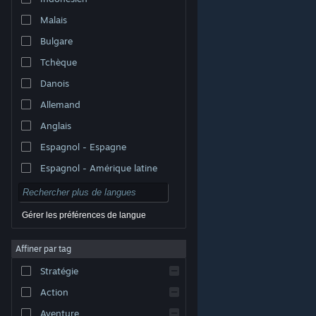
Malais
Bulgare
Tchèque
Danois
Allemand
Anglais
Espagnol - Espagne
Espagnol - Amérique latine
Gérer les préférences de langue
Affiner par tag
© Valve Corporation. Tous droits réservés. Toutes les
marques commerciales sont la propriété de leurs
Stratégie
titulaires aux États-Unis et dans d'autres pays.
Politique de confidentialité
|
Mentions légales
|
Accessibilité
|
Accord de souscription Steam
|
Action
Remboursements
|
Cookies
Aventure