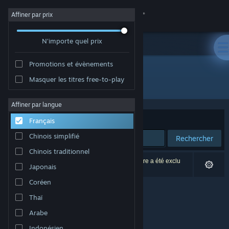
Se connecter
Affiner par prix
N'importe quel prix
Magasin
Promotions et évènements
Communauté
Masquer les titres free-to-play
Développement : ARdigitC
À propos
Affiner par langue
Trier par
Pertinence
Français
Support
Chinois simplifié
Rechercher
Chinois traditionnel
Changer la langue
0 résultats correspondent à votre recherche. 1 titre a été exclu
Japonais
selon vos préférences.
Télécharger l'application mobile Steam
Coréen
Thaï
Voir version ordi. du site
Arabe
Indonésien