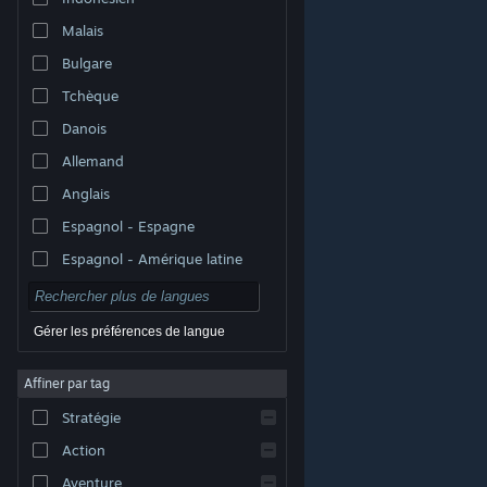
Malais
Bulgare
Tchèque
Danois
Allemand
Anglais
Espagnol - Espagne
Espagnol - Amérique latine
Gérer les préférences de langue
Affiner par tag
© Valve Corporation. Tous droits réservés. Toutes les
marques commerciales sont la propriété de leurs
Stratégie
titulaires aux États-Unis et dans d'autres pays.
Politique de confidentialité
|
Mentions légales
|
Accessibilité
|
Accord de souscription Steam
|
Action
Remboursements
|
Cookies
Aventure