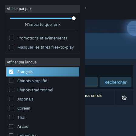
Se connecter
Affiner par prix
N'importe quel prix
Magasin
Promotions et évènements
Communauté
Masquer les titres free-to-play
Développement : AAlgar Productions
À propos
Affiner par langue
Trier par
Pertinence
Français
Support
Chinois simplifié
Rechercher
Chinois traditionnel
Changer la langue
0 résultats correspondent à votre recherche. 2 titres ont été
Japonais
exclus selon vos préférences.
Télécharger l'application mobile Steam
Coréen
Thaï
Voir version ordi. du site
Arabe
Indonésien