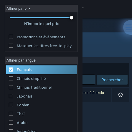
Se connecter
Affiner par prix
N'importe quel prix
Magasin
Promotions et évènements
Communauté
Masquer les titres free-to-play
Développement : 25 Monkey Games
À propos
Affiner par langue
Trier par
Pertinence
Français
Support
Chinois simplifié
Rechercher
Chinois traditionnel
Changer la langue
0 résultats correspondent à votre recherche. 1 titre a été exclu
Japonais
selon vos préférences.
Télécharger l'application mobile Steam
Coréen
Thaï
Voir version ordi. du site
Arabe
Indonésien