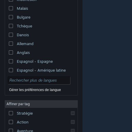
Malais
Bulgare
Tchèque
Danois
Allemand
Anglais
Espagnol - Espagne
Espagnol - Amérique latine
Gérer les préférences de langue
Affiner par tag
© Valve Corporation. Tous droits réservés. Toutes les
marques commerciales sont la propriété de leurs
Stratégie
titulaires aux États-Unis et dans d'autres pays.
Politique de confidentialité
|
Mentions légales
|
Accessibilité
|
Accord de souscription Steam
|
Action
Remboursements
|
Cookies
Aventure