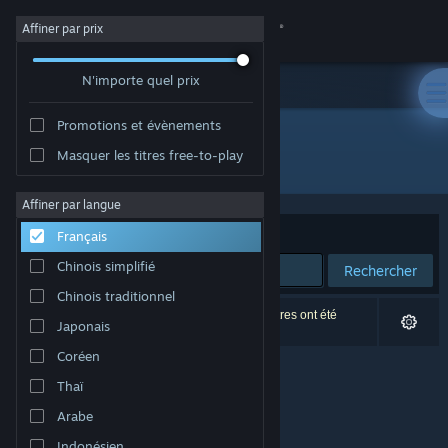
Se connecter
Affiner par prix
N'importe quel prix
Magasin
Promotions et évènements
Communauté
Masquer les titres free-to-play
Développement : 25 Crimson
À propos
Affiner par langue
Trier par
Pertinence
Français
Support
Chinois simplifié
Rechercher
Chinois traditionnel
Changer la langue
0 résultats correspondent à votre recherche. 4 titres ont été
Japonais
exclus selon vos préférences.
Télécharger l'application mobile Steam
Coréen
Thaï
Voir version ordi. du site
Arabe
Indonésien