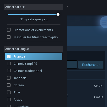
Se connecter
Affiner par prix
N'importe quel prix
Magasin
Promotions et évènements
Communauté
Masquer les titres free-to-play
Développement : 1047 Games
À propos
Affiner par langue
Trier par
Pertinence
Français
Support
Chinois simplifié
Rechercher
Chinois traditionnel
Changer la langue
4 résultats correspondent à votre recherche.
Japonais
Télécharger l'application mobile Steam
EMPULSE
Coréen
$19.99
Thaï
Voir version ordi. du site
SPLITGATE: Arena Reloaded
Gratuit
Arabe
Splitgate
Indonésien