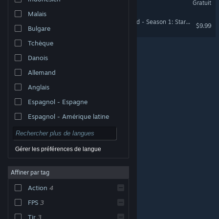
Gratuit
Malais
SPLITGATE: Arena Reloaded - Season 1: Starter Pack
$9.99
Bulgare
Tchèque
Danois
Allemand
Anglais
Espagnol - Espagne
Espagnol - Amérique latine
Gérer les préférences de langue
Affiner par tag
© Valve Corporation. Tous droits réservés. Toutes les
marques commerciales sont la propriété de leurs
Action
4
titulaires aux États-Unis et dans d'autres pays.
Politique de confidentialité
|
Mentions légales
|
Accessibilité
|
Accord de souscription Steam
|
FPS
3
Remboursements
|
Cookies
Tir
3