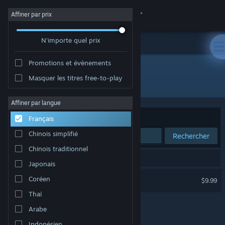
Se connecter
Affiner par prix
N'importe quel prix
Magasin
Promotions et évènements
Communauté
Masquer les titres free-to-play
Développement : Новый Диск
À propos
Affiner par langue
Trier par
Pertinence
Français
Support
Chinois simplifié
Rechercher
Chinois traditionnel
Changer la langue
1 résultat correspond à votre recherche.
Japonais
Télécharger l'application mobile Steam
9ème Compagnie
Coréen
$9.99
Thaï
Voir version ordi. du site
Arabe
Indonésien