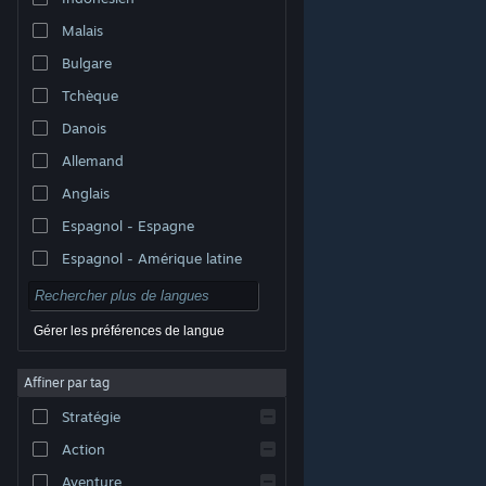
Malais
Bulgare
Tchèque
Danois
Allemand
Anglais
Espagnol - Espagne
Espagnol - Amérique latine
Gérer les préférences de langue
Affiner par tag
© Valve Corporation. Tous droits réservés. Toutes les
marques commerciales sont la propriété de leurs
Stratégie
titulaires aux États-Unis et dans d'autres pays.
Politique de confidentialité
|
Mentions légales
|
Accessibilité
|
Accord de souscription Steam
|
Action
Remboursements
|
Cookies
Aventure