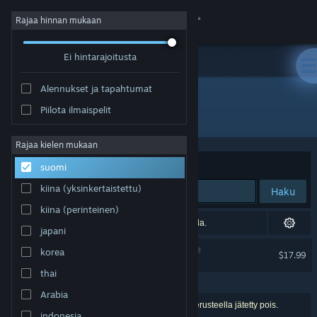
Kirjaudu sisään
Rajaa hinnan mukaan
Ei hintarajoitusta
Kauppa
Alennukset ja tapahtumat
Yhteisö
Piilota ilmaispelit
"The Fabulous Fear Machine"
Tietoa
Rajaa kielen mukaan
Järjestelyperuste
Osuvuus
suomi
Tuki
kiina (yksinkertaistettu)
Haku
kiina (perinteinen)
Vaihda kieli
1 tarkka osuma. Sensuroitu asetustesi perusteella.
japani
Hanki Steam-mobiilisovellus
The Fabulous Fear Machine
korea
$17.99
POISTETTU ASETUSTEN PERUSTEELLA
thai
Näytä työpöytäsivusto
Arabia
1 tulos vastaa hakuasi. 50 peliä on asetustesi perusteella jätetty pois.
indonesia