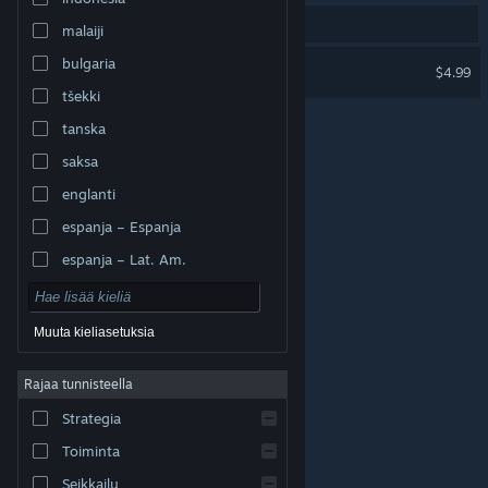
Tarkoititko "
them fabulous fear machine
"?
malaiji
bulgaria
Spin the World
$4.99
tšekki
tanska
saksa
englanti
espanja – Espanja
espanja – Lat. Am.
Muuta kieliasetuksia
Rajaa tunnisteella
© Valve Corporation. Kaikki oikeudet pidätetään. Kaikki
tavaramerkit ovat omistajiensa omaisuutta
Strategia
Yhdysvalloissa ja kaikkialla maailmassa.
Tietosuojakäytäntö
|
Juridiset tiedot
|
Helppokäyttötoiminnot
|
Steam-tilaussopimus
|
Toiminta
Hyvitykset
|
Evästeet
Seikkailu