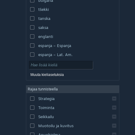
bulgaria
tšekki
tanska
saksa
englanti
espanja – Espanja
espanja – Lat. Am.
Muuta kieliasetuksia
Rajaa tunnisteella
Strategia
Toiminta
Seikkailu
Muotoilu ja kuvitus
Apuohjelma