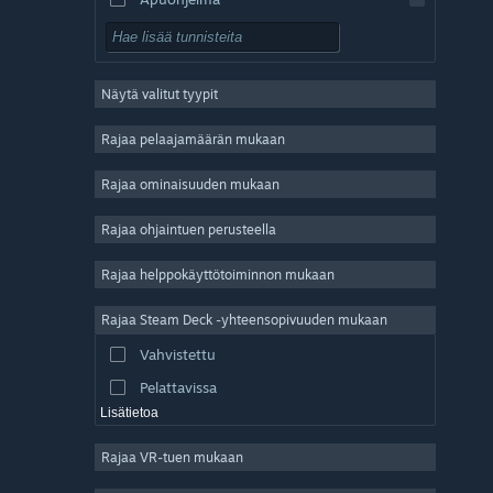
Pelaa ilmaiseksi
Roolipeli
Näytä valitut tyypit
Massiivinen moninpeli
Indie
Rajaa pelaajamäärän mukaan
Early Access
Rajaa ominaisuuden mukaan
Ajanviete
Rajaa ohjaintuen perusteella
Simulaatio
Kilpa-ajo
Rajaa helppokäyttötoiminnon mukaan
Urheilu
Rajaa Steam Deck -yhteensopivuuden mukaan
Videotuotanto
Vahvistettu
Kuvankäsittely
Pelattavissa
Lisätietoa
Rajaa VR-tuen mukaan