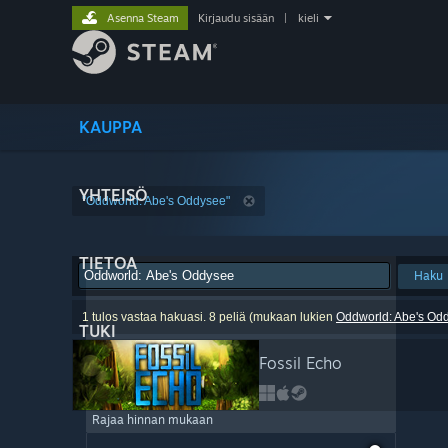
Asenna Steam
Kirjaudu sisään
|
kieli
KAUPPA
YHTEISÖ
"Oddworld: Abe's Oddysee"
TIETOA
Haku
1 tulos vastaa hakuasi. 8 peliä (mukaan lukien
Oddworld: Abe's Od
TUKI
Fossil Echo
Rajaa hinnan mukaan