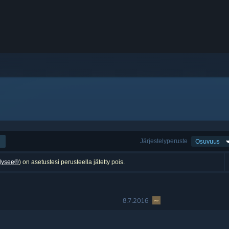
Järjestelyperuste
Osuvuus
dysee®
) on asetustesi perusteella jätetty pois.
8.7.2016