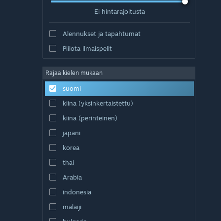
Ei hintarajoitusta
Alennukset ja tapahtumat
Piilota ilmaispelit
Rajaa kielen mukaan
suomi
kiina (yksinkertaistettu)
kiina (perinteinen)
japani
korea
thai
Arabia
indonesia
malaiji