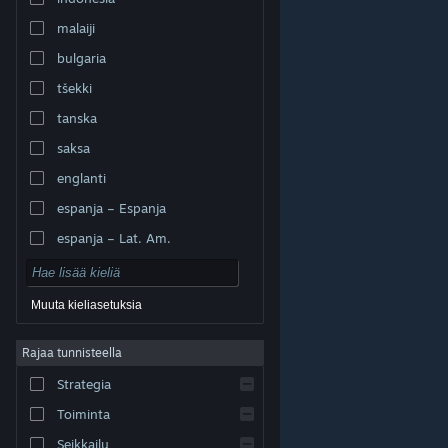
malaiji
bulgaria
tšekki
tanska
saksa
englanti
espanja – Espanja
espanja – Lat. Am.
Muuta kieliasetuksia
Rajaa tunnisteella
© Valve Corporation. Kaikki oikeudet pidätetään. Kaikki
tavaramerkit ovat omistajiensa omaisuutta
Strategia
Yhdysvalloissa ja kaikkialla maailmassa.
Tietosuojakäytäntö
|
Juridiset tiedot
|
Helppokäyttötoiminnot
|
Steam-tilaussopimus
|
Toiminta
Hyvitykset
|
Evästeet
Seikkailu