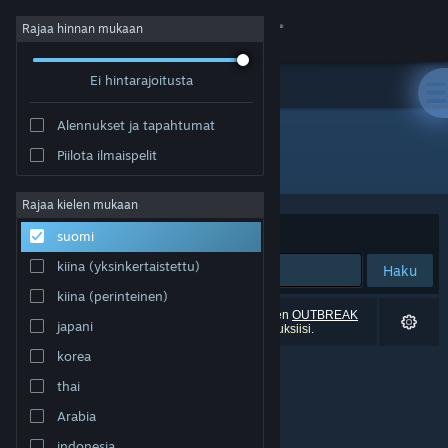
Kirjaudu sisään
Rajaa hinnan mukaan
Ei hintarajoitusta
Kauppa
Alennukset ja tapahtumat
Yhteisö
Piilota ilmaispelit
"OUTBREAK FALL: BIOHAZARD"
Tietoa
Rajaa kielen mukaan
Järjestelyperuste
Osuvuus
suomi
Tuki
kiina (yksinkertaistettu)
Haku
kiina (perinteinen)
Vaihda kieli
0 tulosta vastaa hakuasi. Yksi peli (mukaan lukien
OUTBREAK
japani
FALL: BIOHAZARD
) on poistettu perustuen asetuksiisi.
Hanki Steam-mobiilisovellus
korea
thai
Näytä työpöytäsivusto
Arabia
indonesia