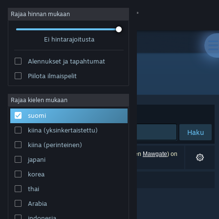
Kirjaudu sisään
Rajaa hinnan mukaan
Ei hintarajoitusta
Kauppa
Alennukset ja tapahtumat
Yhteisö
Piilota ilmaispelit
"Mawgate"
Tietoa
Rajaa kielen mukaan
Järjestelyperuste
Osuvuus
suomi
Tuki
kiina (yksinkertaistettu)
Haku
kiina (perinteinen)
Vaihda kieli
0 tulosta vastaa hakuasi. Yksi peli (mukaan lukien
Mawgate
) on
japani
poistettu perustuen asetuksiisi.
Hanki Steam-mobiilisovellus
korea
Tarkoititko "
mandate
"?
thai
Näytä työpöytäsivusto
Arabia
indonesia