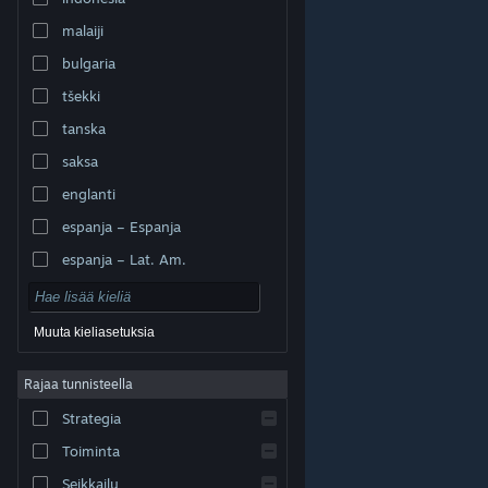
malaiji
bulgaria
tšekki
tanska
saksa
englanti
espanja – Espanja
espanja – Lat. Am.
Muuta kieliasetuksia
Rajaa tunnisteella
© Valve Corporation. Kaikki oikeudet pidätetään. Kaikki
tavaramerkit ovat omistajiensa omaisuutta
Strategia
Yhdysvalloissa ja kaikkialla maailmassa.
Tietosuojakäytäntö
|
Juridiset tiedot
|
Helppokäyttötoiminnot
|
Steam-tilaussopimus
|
Toiminta
Hyvitykset
|
Evästeet
Seikkailu