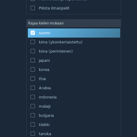
Piilota ilmaispelit
Rajaa kielen mukaan
suomi
kiina (yksinkertaistettu)
kiina (perinteinen)
japani
korea
thai
Arabia
indonesia
malaiji
bulgaria
tšekki
tanska