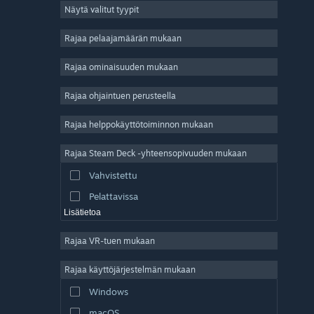
Näytä valitut tyypit
Massiivinen moninpeli
Indie
Rajaa pelaajamäärän mukaan
Early Access
Rajaa ominaisuuden mukaan
Ajanviete
Rajaa ohjaintuen perusteella
Simulaatio
Kilpa-ajo
Rajaa helppokäyttötoiminnon mukaan
Urheilu
Rajaa Steam Deck -yhteensopivuuden mukaan
Videotuotanto
Vahvistettu
Kuvankäsittely
Pelattavissa
Lisätietoa
Rajaa VR-tuen mukaan
Rajaa käyttöjärjestelmän mukaan
Windows
macOS