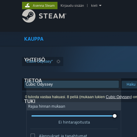
Asenna Steam
Kirjaudu sisään
|
kieli
KAUPPA
YHTEISÖ
"Cubic Odyssey"
TIETOA
Haku
0 tulosta vastaa hakuasi. 8 peliä (mukaan lukien
Cubic Odyssey
) o
TUKI
Rajaa hinnan mukaan
Ei hintarajoitusta
Alennukset ja tapahtumat