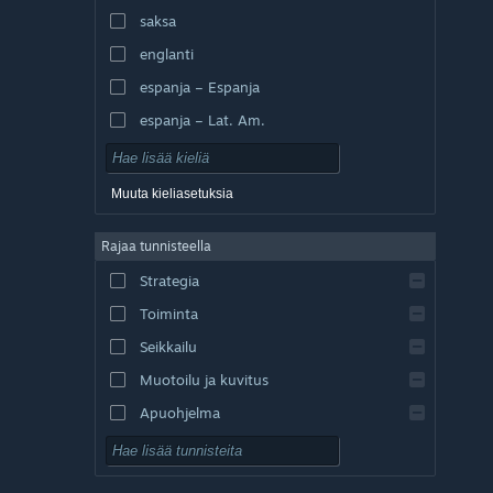
saksa
englanti
espanja – Espanja
espanja – Lat. Am.
Muuta kieliasetuksia
Rajaa tunnisteella
Strategia
Toiminta
Seikkailu
Muotoilu ja kuvitus
Apuohjelma
Pelaa ilmaiseksi
Roolipeli