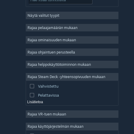
Roolipeli
Näytä valitut tyypit
Massiivinen moninpeli
Indie
Rajaa pelaajamäärän mukaan
Early Access
Rajaa ominaisuuden mukaan
Ajanviete
Rajaa ohjaintuen perusteella
Simulaatio
Kilpa-ajo
Rajaa helppokäyttötoiminnon mukaan
Urheilu
Rajaa Steam Deck -yhteensopivuuden mukaan
Videotuotanto
Vahvistettu
Kuvankäsittely
Pelattavissa
Lisätietoa
Rajaa VR-tuen mukaan
Rajaa käyttöjärjestelmän mukaan