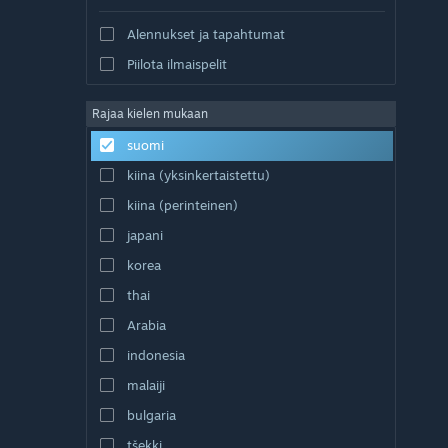
Alennukset ja tapahtumat
Piilota ilmaispelit
Rajaa kielen mukaan
suomi
kiina (yksinkertaistettu)
kiina (perinteinen)
japani
korea
thai
Arabia
indonesia
malaiji
bulgaria
tšekki