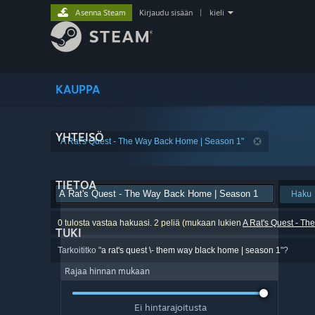
Asenna Steam
Kirjaudu sisään
|
kieli
KAUPPA
YHTEISÖ
"A Rat's Quest - The Way Back Home | Season 1"
TIETOA
Haku
0 tulosta vastaa hakuasi. 2 peliä (mukaan lukien
A Rat's Quest - T
TUKI
Tarkoititko "
a rat's quest \- them way black home | season 1
"?
Rajaa hinnan mukaan
Ei hintarajoitusta