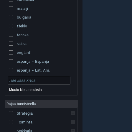
malaiji
bulgaria
tšekki
tanska
saksa
englanti
espanja – Espanja
espanja – Lat. Am.
Muuta kieliasetuksia
Rajaa tunnisteella
© Valve Corporation. Kaikki oikeudet pidätetään. Kaikki
tavaramerkit ovat omistajiensa omaisuutta
Strategia
Yhdysvalloissa ja kaikkialla maailmassa.
Tietosuojakäytäntö
|
Juridiset tiedot
|
Helppokäyttötoiminnot
|
Steam-tilaussopimus
|
Toiminta
Hyvitykset
|
Evästeet
Seikkailu