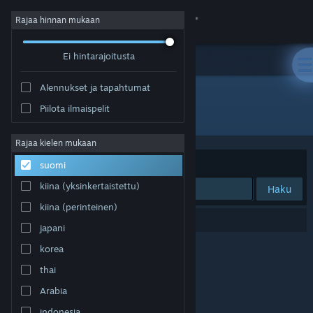
Kirjaudu sisään
Rajaa hinnan mukaan
Ei hintarajoitusta
Kauppa
Alennukset ja tapahtumat
Yhteisö
Piilota ilmaispelit
"空の帝国 Airborne Empire"
Tietoa
Rajaa kielen mukaan
Järjestelyperuste
Osuvuus
suomi
Tuki
kiina (yksinkertaistettu)
Haku
kiina (perinteinen)
Vaihda kieli
0 tulosta vastaa hakuasi.
japani
Hanki Steam-mobiilisovellus
korea
thai
Näytä työpöytäsivusto
Arabia
indonesia