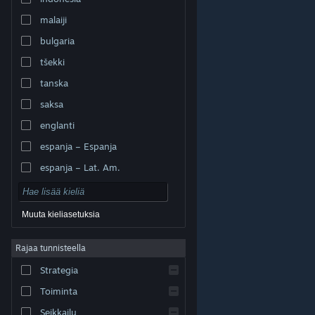
malaiji
bulgaria
tšekki
tanska
saksa
englanti
espanja – Espanja
espanja – Lat. Am.
Muuta kieliasetuksia
Rajaa tunnisteella
© Valve Corporation. Kaikki oikeudet pidätetään. Kaikki
tavaramerkit ovat omistajiensa omaisuutta
Strategia
Yhdysvalloissa ja kaikkialla maailmassa.
Tietosuojakäytäntö
|
Juridiset tiedot
|
Helppokäyttötoiminnot
|
Steam-tilaussopimus
|
Toiminta
Hyvitykset
|
Evästeet
Seikkailu