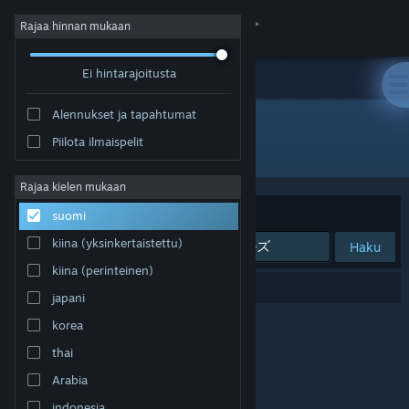
Kirjaudu sisään
Rajaa hinnan mukaan
Ei hintarajoitusta
Kauppa
Alennukset ja tapahtumat
Yhteisö
Piilota ilmaispelit
"届けろ！戦え！カラミティエンジェルズ"
Tietoa
Rajaa kielen mukaan
Järjestelyperuste
Osuvuus
suomi
Tuki
kiina (yksinkertaistettu)
Haku
kiina (perinteinen)
Vaihda kieli
0 tulosta vastaa hakuasi.
japani
Hanki Steam-mobiilisovellus
korea
thai
Näytä työpöytäsivusto
Arabia
indonesia