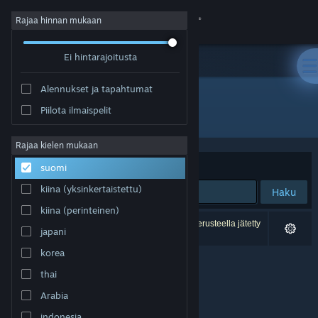
Kirjaudu sisään
Rajaa hinnan mukaan
Ei hintarajoitusta
Kauppa
Alennukset ja tapahtumat
Yhteisö
Piilota ilmaispelit
Julkaisija: Unknown Conquest Games
Tietoa
Rajaa kielen mukaan
Järjestelyperuste
Osuvuus
suomi
Tuki
kiina (yksinkertaistettu)
Haku
kiina (perinteinen)
Vaihda kieli
0 tulosta vastaa hakuasi. 2 peliä on asetustesi perusteella jätetty
japani
pois.
Hanki Steam-mobiilisovellus
korea
thai
Näytä työpöytäsivusto
Arabia
indonesia