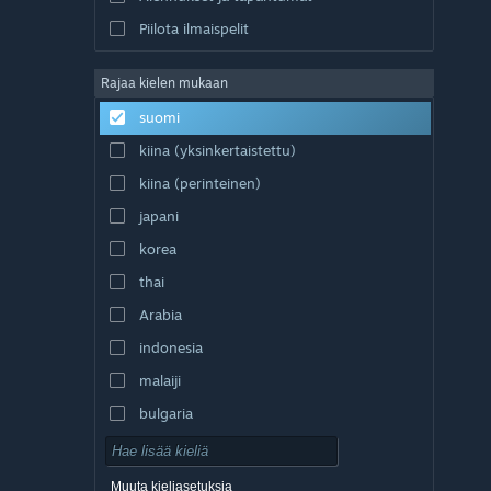
Piilota ilmaispelit
Rajaa kielen mukaan
suomi
kiina (yksinkertaistettu)
kiina (perinteinen)
japani
korea
thai
Arabia
indonesia
malaiji
bulgaria
tšekki
tanska
Muuta kieliasetuksia