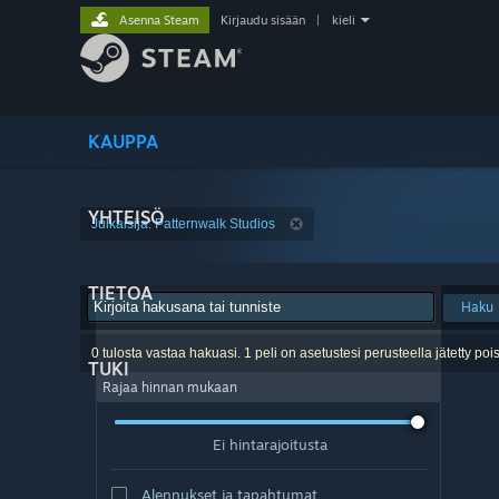
Asenna Steam
Kirjaudu sisään
|
kieli
KAUPPA
YHTEISÖ
Julkaisija: Patternwalk Studios
TIETOA
Haku
0 tulosta vastaa hakuasi. 1 peli on asetustesi perusteella jätetty pois
TUKI
Rajaa hinnan mukaan
Ei hintarajoitusta
Alennukset ja tapahtumat