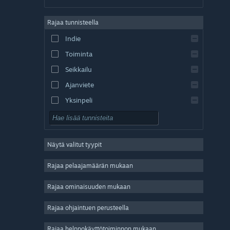
saksa
Rajaa tunnisteella
englanti
Indie
espanja – Espanja
Toiminta
espanja – Lat. Am.
Seikkailu
Ajanviete
Yksinpeli
Simulaatio
Roolipeli
Näytä valitut tyypit
Strategia
2D
Rajaa pelaajamäärän mukaan
Early Access
Rajaa ominaisuuden mukaan
3D
Rajaa ohjaintuen perusteella
Pelaa ilmaiseksi
Tunnelmallinen
Rajaa helppokäyttötoiminnon mukaan