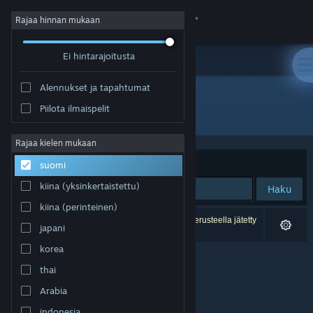
Kirjaudu sisään
Rajaa hinnan mukaan
Ei hintarajoitusta
Kauppa
Alennukset ja tapahtumat
Yhteisö
Piilota ilmaispelit
Julkaisija: OneShark
Tietoa
Rajaa kielen mukaan
Järjestelyperuste
Osuvuus
suomi
Tuki
kiina (yksinkertaistettu)
Haku
kiina (perinteinen)
Vaihda kieli
0 tulosta vastaa hakuasi. 3 peliä on asetustesi perusteella jätetty
japani
pois.
Hanki Steam-mobiilisovellus
korea
thai
Näytä työpöytäsivusto
Arabia
indonesia