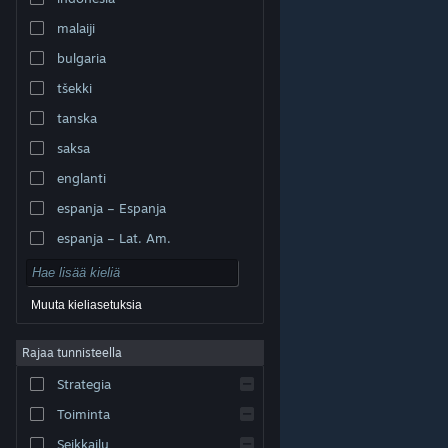
malaiji
bulgaria
tšekki
tanska
saksa
englanti
espanja – Espanja
espanja – Lat. Am.
Muuta kieliasetuksia
Rajaa tunnisteella
© Valve Corporation. Kaikki oikeudet pidätetään. Kaikki
tavaramerkit ovat omistajiensa omaisuutta
Strategia
Yhdysvalloissa ja kaikkialla maailmassa.
Tietosuojakäytäntö
|
Juridiset tiedot
|
Helppokäyttötoiminnot
|
Steam-tilaussopimus
|
Toiminta
Hyvitykset
|
Evästeet
Seikkailu