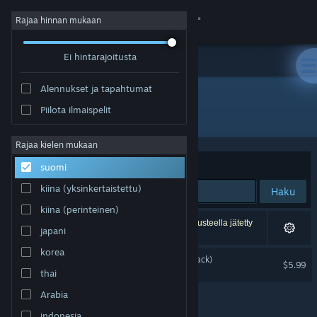
Kirjaudu sisään
Rajaa hinnan mukaan
Ei hintarajoitusta
Kauppa
Alennukset ja tapahtumat
Yhteisö
Piilota ilmaispelit
Julkaisija: Nyamakop
Tietoa
Rajaa kielen mukaan
Järjestelyperuste
Osuvuus
suomi
Tuki
kiina (yksinkertaistettu)
Haku
kiina (perinteinen)
Vaihda kieli
1 tulos vastaa hakuasi. 2 peliä on asetustesi perusteella jätetty
japani
pois.
Hanki Steam-mobiilisovellus
korea
Relooted (Original Soundtrack)
$5.99
thai
Näytä työpöytäsivusto
Arabia
indonesia