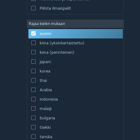
Piilota ilmaispelit
Rajaa kielen mukaan
suomi
kiina (yksinkertaistettu)
kiina (perinteinen)
japani
korea
thai
Arabia
indonesia
malaiji
bulgaria
tšekki
tanska