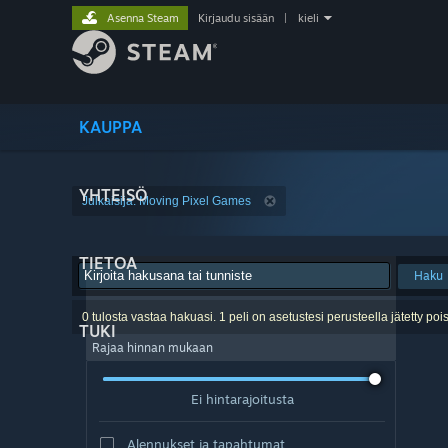
Asenna Steam
Kirjaudu sisään
|
kieli
KAUPPA
YHTEISÖ
Julkaisija: Moving Pixel Games
TIETOA
Haku
0 tulosta vastaa hakuasi. 1 peli on asetustesi perusteella jätetty pois
TUKI
Rajaa hinnan mukaan
Ei hintarajoitusta
Alennukset ja tapahtumat