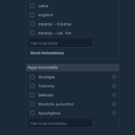
saksa
englanti
espanja – Espanja
espanja – Lat. Am.
Muuta kieliasetuksia
Rajaa tunnisteella
Strategia
Toiminta
Seikkailu
Muotoilu ja kuvitus
Apuohjelma
Pelaa ilmaiseksi
Roolipeli