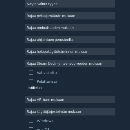
Näytä valitut tyypit
Massiivinen moninpeli
Indie
Rajaa pelaajamäärän mukaan
Early Access
Rajaa ominaisuuden mukaan
Ajanviete
Rajaa ohjaintuen perusteella
Simulaatio
Kilpa-ajo
Rajaa helppokäyttötoiminnon mukaan
Urheilu
Rajaa Steam Deck -yhteensopivuuden mukaan
Videotuotanto
Vahvistettu
Kuvankäsittely
Pelattavissa
Lisätietoa
Rajaa VR-tuen mukaan
Rajaa käyttöjärjestelmän mukaan
Windows
macOS